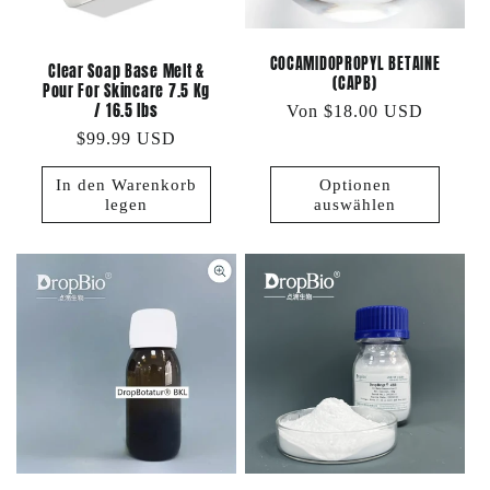
COCAMIDOPROPYL BETAINE
Clear Soap Base Melt &
(CAPB)
Pour For Skincare 7.5 Kg
/ 16.5 lbs
Normaler
Von $18.00 USD
Preis
Normaler
$99.99 USD
Preis
In den Warenkorb
Optionen
legen
auswählen