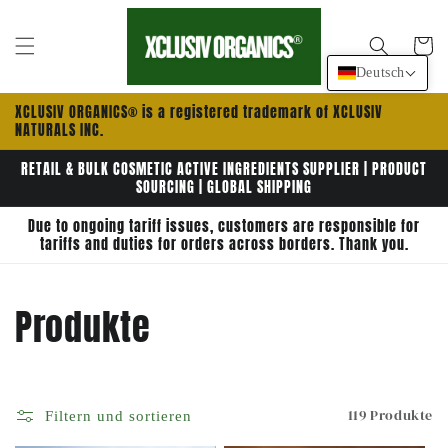
Direkt
zum
Inhalt
Warenko
Deutsch
XCLUSIV ORGANICS® is a registered trademark of XCLUSIV
NATURALS INC.
RETAIL & BULK COSMETIC ACTIVE INGREDIENTS SUPPLIER | PRODUCT
SOURCING | GLOBAL SHIPPING
Due to ongoing tariff issues, customers are responsible for
tariffs and duties for orders across borders. Thank you.
K
Produkte
a
t
119 Produkte
Filtern und sortieren