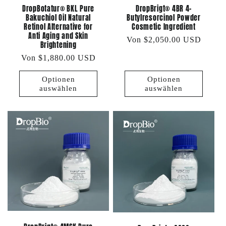
DropBotatur® BKL Pure
DropBrigt® 4BR 4-
Bakuchiol Oil Natural
Butylresorcinol Powder
Retinol Alternative for
Cosmetic Ingredient
Anti Aging and Skin
Normaler
Von $2,050.00 USD
Brightening
Preis
Normaler
Von $1,880.00 USD
Preis
Optionen
Optionen
auswählen
auswählen