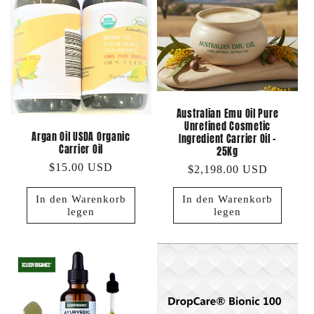
Australian Emu Oil Pure
Unrefined Cosmetic
Argan Oil USDA Organic
Ingredient Carrier Oil -
Carrier Oil
25Kg
Normaler
$15.00 USD
Normaler
$2,198.00 USD
Preis
Preis
In den Warenkorb
In den Warenkorb
legen
legen