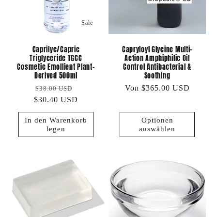
Sale
Capryloyl Glycine Multi-
Caprilyc/Capric
Action Amphiphilic Oil
Triglyceride TGCC
Control Antibacterial &
Cosmetic Emollient Plant-
Soothing
Derived 500ml
Normaler
Von $365.00 USD
Normaler
Verkaufspreis
$38.00 USD
Preis
$30.40 USD
Preis
In den Warenkorb
Optionen
legen
auswählen