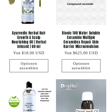
Ayurvedic Herbal Hair
Bionic 100 Water Soluble
Growth & Scalp
Ceramide Multiple
Nourishing Oil | Herbal
Ceramides Repair Skin
Infused | 60 ml
Barrier Microemulsion
Normaler
Von $18.00 USD
Normaler
Von $625.00 USD
Preis
Preis
Optionen
Optionen
auswählen
auswählen