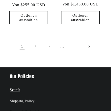
Normaler
Von $1,450.00 USD
Normaler
Von $255.00 USD
Preis
Preis
Optionen
Optionen
auswählen
auswählen
1
2
3
…
5
Our Policies
Search
Shipping Policy