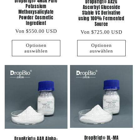
DropBrigt® 4MSK Pure
DropBrigt® AA2G
Potassium
Ascorbyl Glucoside
Methoxysalicylate
Stable VC Derivative
Powder Cosmetic
using 100% Fermented
Ingredient
Source
Normaler
Von $550.00 USD
Normaler
Von $725.00 USD
Preis
Preis
Optionen
Optionen
auswählen
auswählen
DropBrigt® DL-MA
DropBrigt® AAB Alpha-