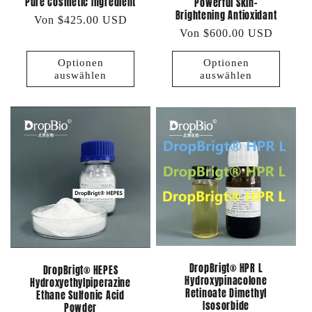
Pure Cosmetic Ingredient
Powerful Skin-
Brightening Antioxidant
Normaler
Von $425.00 USD
Normaler
Von $600.00 USD
Preis
Preis
Optionen
Optionen
auswählen
auswählen
DropBrigt® HPR L
DropBrigt® HEPES
Hydroxypinacolone
Hydroxyethylpiperazine
Retinoate Dimethyl
Ethane Sulfonic Acid
Isosorbide
Powder