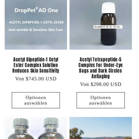
Acetyl Tetrapeptide-5
Acetyl Dipeptide-1 Cetyl
Complex For Under-Eye
Ester Complex Solution
Bags and Dark Circles
Reduces Skin Sensitivity
Antiaging
Normaler
Von $745.00 USD
Normaler
Von $298.00 USD
Preis
Preis
Optionen
Optionen
auswählen
auswählen