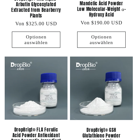
Mandelic Acid Powder
Arbutin Glycosylated
Low Molecular-Weight α-
Extracted from Bearberry
Hydroxy Acid
Plants
Normaler
Von $190.00 USD
Normaler
Von $325.00 USD
Preis
Preis
Optionen
Optionen
auswählen
auswählen
DropBrigt® FLA Ferulic
DropBrigt® GSH
Acid Powder Antioxidant
Glutathione Powder