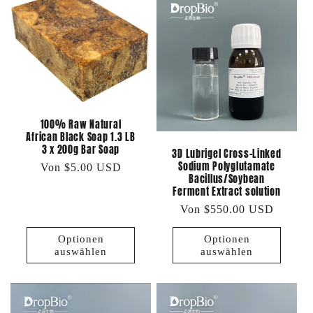
100% Raw Natural
African Black Soap 1.3 LB
3 x 200g Bar Soap
3D Lubrigel Cross-Linked
Sodium Polyglutamate
Normaler
Von $5.00 USD
Bacillus/Soybean
Preis
Ferment Extract solution
Normaler
Von $550.00 USD
Preis
Optionen
Optionen
auswählen
auswählen